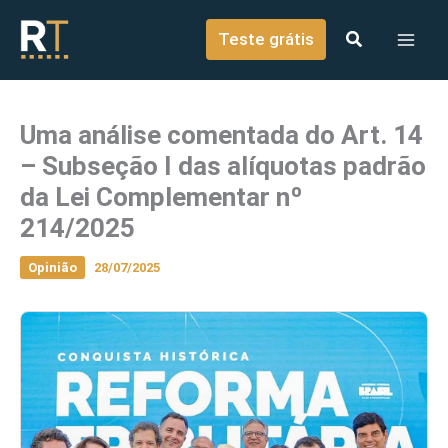
o
Ir para o conteúdo
conteúdo
Teste grátis
Uma análise comentada do Art. 14
– Subseção I das alíquotas padrão
da Lei Complementar nº
214/2025
Opinião
28/07/2025