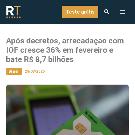
o
Ir para o conteúdo
conteúdo
Teste grátis
Após decretos, arrecadação com
IOF cresce 36% em fevereiro e
bate R$ 8,7 bilhões
Brasil
24/03/2026