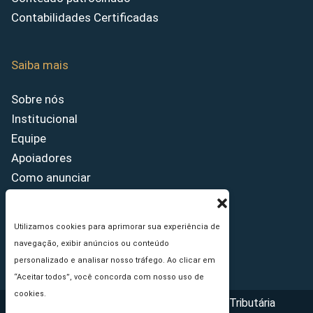
Contabilidades Certificadas
Saiba mais
Sobre nós
Institucional
Equipe
Apoiadores
Como anunciar
Fale conosco
Termos de uso
Utilizamos cookies para aprimorar sua experiência de
Política de privacidade
navegação, exibir anúncios ou conteúdo
Princípios Editoriais
personalizado e analisar nosso tráfego. Ao clicar em
“Aceitar todos”, você concorda com nosso uso de
cookies.
Copyright © 2026 - Portal da Reforma Tributária