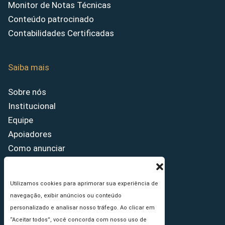
Monitor de Notas Técnicas
Conteúdo patrocinado
Contabilidades Certificadas
Saiba mais
Sobre nós
Institucional
Equipe
Apoiadores
Como anunciar
Fale conosco
Termos de uso
Utilizamos cookies para aprimorar sua experiência de
Política de privacidade
navegação, exibir anúncios ou conteúdo
Princípios Editoriais
personalizado e analisar nosso tráfego. Ao clicar em
“Aceitar todos”, você concorda com nosso uso de