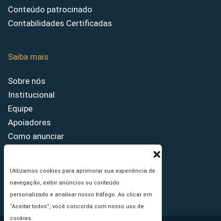
Conteúdo patrocinado
Contabilidades Certificadas
Saiba mais
Sobre nós
Institucional
Equipe
Apoiadores
Como anunciar
Fale conosco
Termos de uso
Utilizamos cookies para aprimorar sua experiência de
Política de privacidade
navegação, exibir anúncios ou conteúdo
Princípios Editoriais
personalizado e analisar nosso tráfego. Ao clicar em
“Aceitar todos”, você concorda com nosso uso de
cookies.