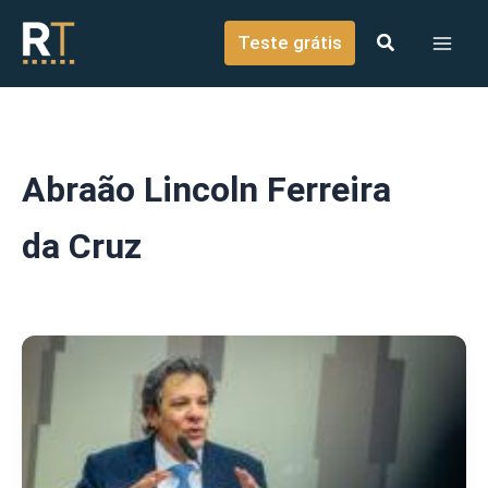
o
Ir para o conteúdo
conteúdo
Teste grátis
Abraão Lincoln Ferreira
da Cruz