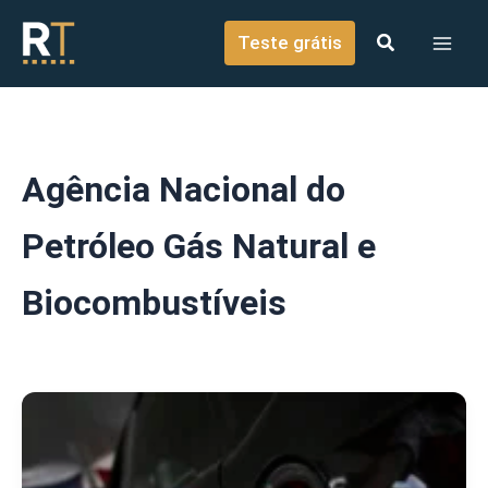
o
Ir para o conteúdo
conteúdo
Teste grátis
Agência Nacional do
Petróleo Gás Natural e
Biocombustíveis