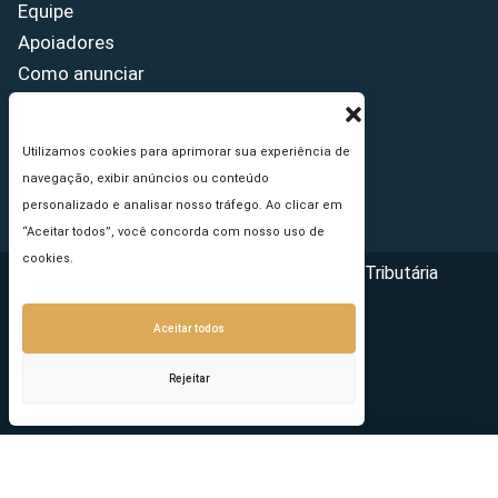
Equipe
Apoiadores
Como anunciar
Fale conosco
Termos de uso
Utilizamos cookies para aprimorar sua experiência de
Política de privacidade
navegação, exibir anúncios ou conteúdo
Princípios Editoriais
personalizado e analisar nosso tráfego. Ao clicar em
“Aceitar todos”, você concorda com nosso uso de
cookies.
Copyright © 2026 - Portal da Reforma Tributária
Aceitar todos
Rejeitar
Seu e-mail