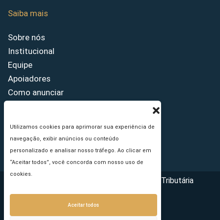
Saiba mais
Sobre nós
Institucional
Equipe
Apoiadores
Como anunciar
Fale conosco
Termos de uso
Utilizamos cookies para aprimorar sua experiência de
Política de privacidade
navegação, exibir anúncios ou conteúdo
Princípios Editoriais
personalizado e analisar nosso tráfego. Ao clicar em
“Aceitar todos”, você concorda com nosso uso de
cookies.
Copyright © 2026 - Portal da Reforma Tributária
Aceitar todos