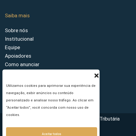
Saiba mais
Sobre nós
Institucional
Equipe
Apoiadores
Como anunciar
Fale conosco
Termos de uso
Utilizamos cookies para aprimorar sua experiência de
Política de privacidade
navegação, exibir anúncios ou conteúdo
Princípios Editoriais
personalizado e analisar nosso tráfego. Ao clicar em
“Aceitar todos”, você concorda com nosso uso de
cookies.
Copyright © 2026 - Portal da Reforma Tributária
Aceitar todos