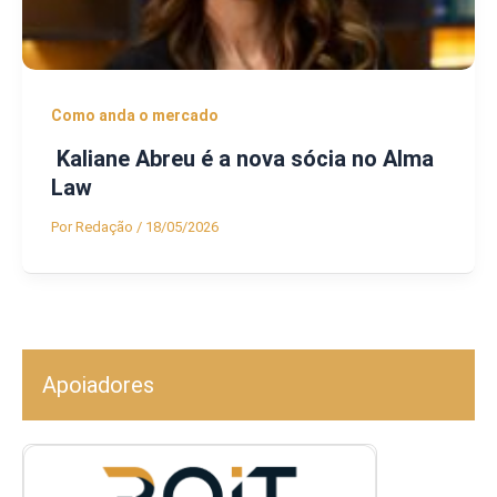
Como anda o mercado
Kaliane Abreu é a nova sócia no Alma
Law
Por
Redação
/
18/05/2026
Apoiadores