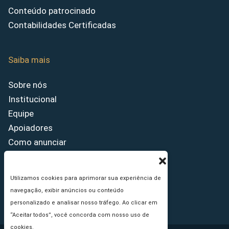
Conteúdo patrocinado
Contabilidades Certificadas
Saiba mais
Sobre nós
Institucional
Equipe
Apoiadores
Como anunciar
Fale conosco
Termos de uso
Utilizamos cookies para aprimorar sua experiência de
Política de privacidade
navegação, exibir anúncios ou conteúdo
Princípios Editoriais
personalizado e analisar nosso tráfego. Ao clicar em
“Aceitar todos”, você concorda com nosso uso de
cookies.