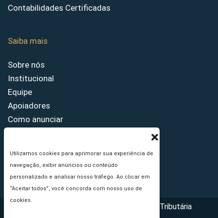
Contabilidades Certificadas
Saiba mais
Sobre nós
Institucional
Equipe
Apoiadores
Como anunciar
Fale conosco
Termos de uso
Utilizamos cookies para aprimorar sua experiência de
Política de privacidade
navegação, exibir anúncios ou conteúdo
Princípios Editoriais
personalizado e analisar nosso tráfego. Ao clicar em
“Aceitar todos”, você concorda com nosso uso de
cookies.
Copyright © 2026 - Portal da Reforma Tributária