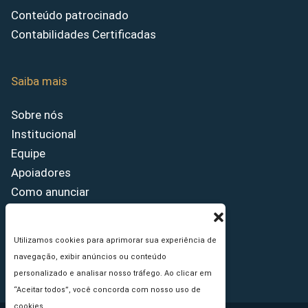
Conteúdo patrocinado
Contabilidades Certificadas
Saiba mais
Sobre nós
Institucional
Equipe
Apoiadores
Como anunciar
Fale conosco
Termos de uso
Utilizamos cookies para aprimorar sua experiência de
Política de privacidade
navegação, exibir anúncios ou conteúdo
Princípios Editoriais
personalizado e analisar nosso tráfego. Ao clicar em
“Aceitar todos”, você concorda com nosso uso de
cookies.