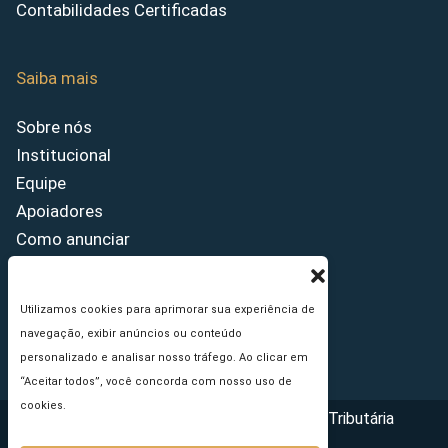
Contabilidades Certificadas
Saiba mais
Sobre nós
Institucional
Equipe
Apoiadores
Como anunciar
Fale conosco
Termos de uso
Utilizamos cookies para aprimorar sua experiência de
Política de privacidade
navegação, exibir anúncios ou conteúdo
Princípios Editoriais
personalizado e analisar nosso tráfego. Ao clicar em
“Aceitar todos”, você concorda com nosso uso de
cookies.
Copyright © 2026 - Portal da Reforma Tributária