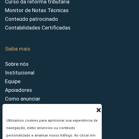
Curso da reforma tributária
Monitor de Notas Técnicas
Conteúdo patrocinado
Contabilidades Certificadas
Saiba mais
Sobre nós
Institucional
Equipe
Apoiadores
Como anunciar
Fale conosco
Termos de uso
Utilizamos cookies para aprimorar sua experiência de
Política de privacidade
navegação, exibir anúncios ou conteúdo
Princípios Editoriais
personalizado e analisar nosso tráfego. Ao clicar em