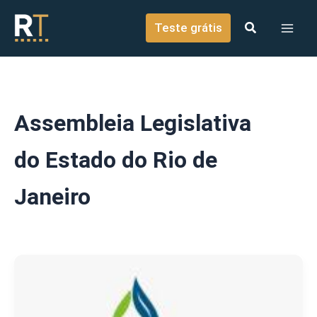
o
Ir para o conteúdo
conteúdo
Teste grátis
Assembleia Legislativa
do Estado do Rio de
Janeiro