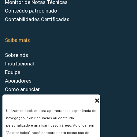
Monitor de Notas Técnicas
Conteúdo patrocinado
Contabilidades Certificadas
Saiba mais
Sobre nós
Institucional
Equipe
Apoiadores
Como anunciar
Fale conosco
Termos de uso
Utilizamos cookies para aprimorar sua experiência de
Política de privacidade
navegação, exibir anúncios ou conteúdo
Princípios Editoriais
personalizado e analisar nosso tráfego. Ao clicar em
“Aceitar todos”, você concorda com nosso uso de