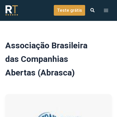
o
Ir para o conteúdo
conteúdo
Teste grátis
Associação Brasileira
das Companhias
Abertas (Abrasca)