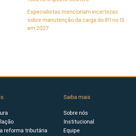
Especialistas mencionam incertezas
sobre manutenção da carga do IPI no IS
em 2027
es
Saiba mais
ura
Sobre nós
slação
Institucional
a reforma tributária
Equipe