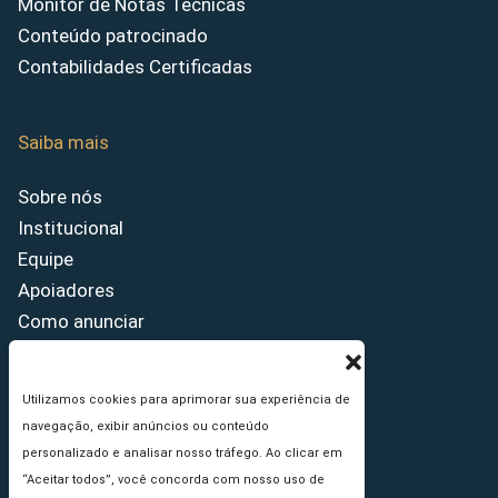
Monitor de Notas Técnicas
Conteúdo patrocinado
Contabilidades Certificadas
Saiba mais
Sobre nós
Institucional
Equipe
Apoiadores
Como anunciar
Fale conosco
Termos de uso
Utilizamos cookies para aprimorar sua experiência de
Política de privacidade
navegação, exibir anúncios ou conteúdo
Princípios Editoriais
personalizado e analisar nosso tráfego. Ao clicar em
“Aceitar todos”, você concorda com nosso uso de