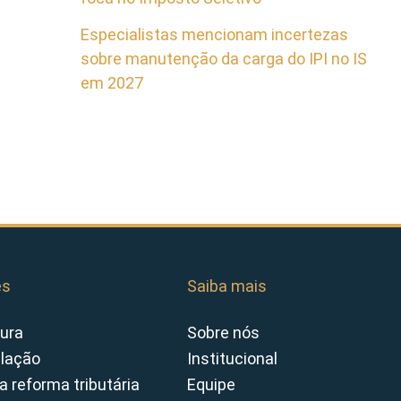
Especialistas mencionam incertezas
sobre manutenção da carga do IPI no IS
em 2027
es
Saiba mais
ura
Sobre nós
slação
Institucional
a reforma tributária
Equipe