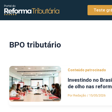
o
Ir para o conteúdo
conteúdo
Teste grá
BPO tributário
Conteúdo patrocinado
Investindo no Bras
de olho nas reform
Por
Redação
/
15/05/2026