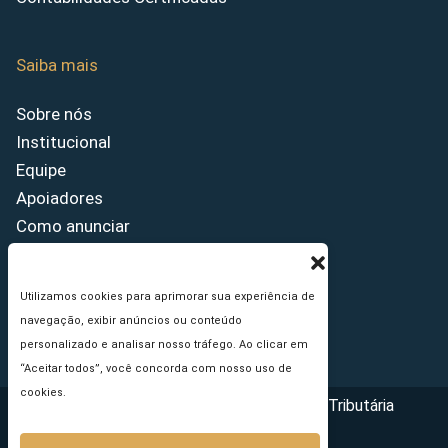
Saiba mais
Sobre nós
Institucional
Equipe
Apoiadores
Como anunciar
Fale conosco
Termos de uso
Utilizamos cookies para aprimorar sua experiência de
Política de privacidade
navegação, exibir anúncios ou conteúdo
Princípios Editoriais
personalizado e analisar nosso tráfego. Ao clicar em
“Aceitar todos”, você concorda com nosso uso de
cookies.
Copyright © 2026 - Portal da Reforma Tributária