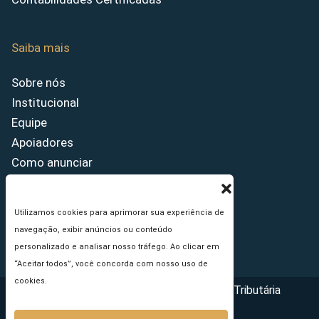
Saiba mais
Sobre nós
Institucional
Equipe
Apoiadores
Como anunciar
Fale conosco
Termos de uso
Utilizamos cookies para aprimorar sua experiência de
Política de privacidade
navegação, exibir anúncios ou conteúdo
Princípios Editoriais
personalizado e analisar nosso tráfego. Ao clicar em
“Aceitar todos”, você concorda com nosso uso de
cookies.
Copyright © 2026 - Portal da Reforma Tributária