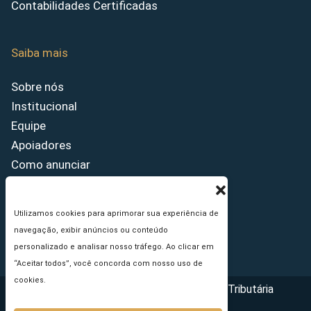
Contabilidades Certificadas
Saiba mais
Sobre nós
Institucional
Equipe
Apoiadores
Como anunciar
Fale conosco
Termos de uso
Utilizamos cookies para aprimorar sua experiência de
Política de privacidade
navegação, exibir anúncios ou conteúdo
Princípios Editoriais
personalizado e analisar nosso tráfego. Ao clicar em
“Aceitar todos”, você concorda com nosso uso de
cookies.
Copyright © 2026 - Portal da Reforma Tributária