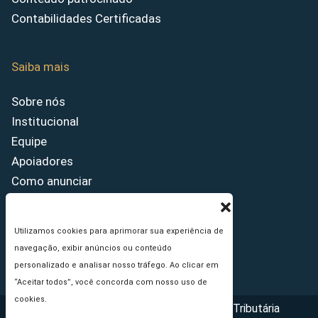
Contabilidades Certificadas
Saiba mais
Sobre nós
Institucional
Equipe
Apoiadores
Como anunciar
Fale conosco
Termos de uso
Utilizamos cookies para aprimorar sua experiência de
Política de privacidade
navegação, exibir anúncios ou conteúdo
Princípios Editoriais
personalizado e analisar nosso tráfego. Ao clicar em
“Aceitar todos”, você concorda com nosso uso de
cookies.
Copyright © 2026 - Portal da Reforma Tributária