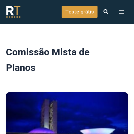
o
Ir para o conteúdo
conteúdo
Teste grátis
Comissão Mista de
Planos