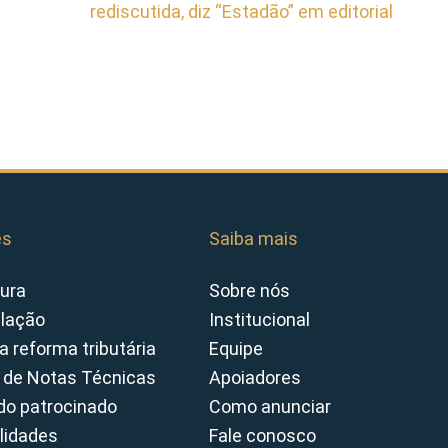
rediscutida, diz “Estadão” em editorial
es
Saiba mais
ura
Sobre nós
slação
Institucional
a reforma tributária
Equipe
 de Notas Técnicas
Apoiadores
o patrocinado
Como anunciar
lidades
Fale conosco