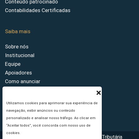
Conteúdo patrocinado
Contabilidades Certificadas
Saiba mais
Sobre nós
Institucional
Equipe
Apoiadores
Como anunciar
Fale conosco
Termos de uso
Utilizamos cookies para aprimorar sua experiência de
Política de privacidade
navegação, exibir anúncios ou conteúdo
Princípios Editoriais
personalizado e analisar nosso tráfego. Ao clicar em
“Aceitar todos”, você concorda com nosso uso de
cookies.
Copyright © 2026 - Portal da Reforma Tributária