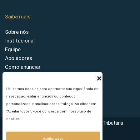
Saiba mais
Sobre nós
Institucional
Equipe
Apoiadores
Como anunciar
Fale conosco
Termos de uso
Utilizamos cookies para aprimorar sua experiência de
Política de privacidade
navegação, exibir anúncios ou conteúdo
Princípios Editoriais
personalizado e analisar nosso tráfego. Ao clicar em
“Aceitar todos”, você concorda com nosso uso de
cookies.
Copyright © 2026 - Portal da Reforma Tributária
Aceitar todos