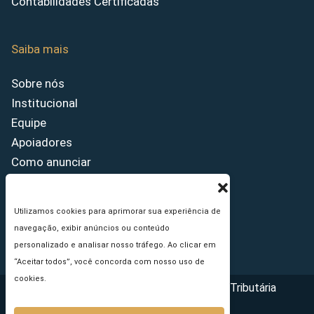
Contabilidades Certificadas
Saiba mais
Sobre nós
Institucional
Equipe
Apoiadores
Como anunciar
Fale conosco
Termos de uso
Utilizamos cookies para aprimorar sua experiência de
Política de privacidade
navegação, exibir anúncios ou conteúdo
Princípios Editoriais
personalizado e analisar nosso tráfego. Ao clicar em
“Aceitar todos”, você concorda com nosso uso de
cookies.
Copyright © 2026 - Portal da Reforma Tributária