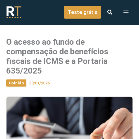
o
Ir para o conteúdo
conteúdo
Teste grátis
O acesso ao fundo de
compensação de benefícios
fiscais de ICMS e a Portaria
635/2025
Opinião
30/01/2026