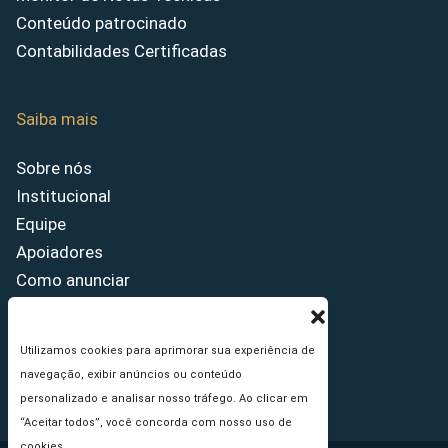
Conteúdo patrocinado
Contabilidades Certificadas
Saiba mais
Sobre nós
Institucional
Equipe
Apoiadores
Como anunciar
Fale conosco
Termos de uso
Utilizamos cookies para aprimorar sua experiência de
Política de privacidade
navegação, exibir anúncios ou conteúdo
Princípios Editoriais
personalizado e analisar nosso tráfego. Ao clicar em
“Aceitar todos”, você concorda com nosso uso de
cookies.