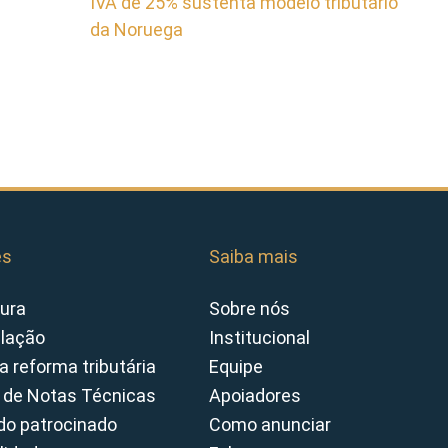
IVA de 25% sustenta modelo tributário
da Noruega
es
Saiba mais
ura
Sobre nós
slação
Institucional
a reforma tributária
Equipe
 de Notas Técnicas
Apoiadores
o patrocinado
Como anunciar