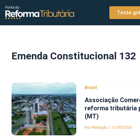
o
Ir para o conteúdo
conteúdo
Teste grá
Emenda Constitucional 132
Brasil
Associação Comerc
reforma tributária 
(MT)
Por
Redação
/
11/05/2026