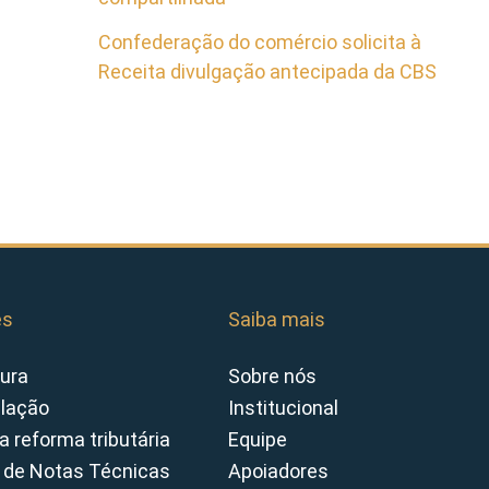
Confederação do comércio solicita à
Receita divulgação antecipada da CBS
es
Saiba mais
ura
Sobre nós
slação
Institucional
a reforma tributária
Equipe
 de Notas Técnicas
Apoiadores