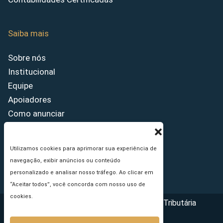
Saiba mais
Sobre nós
Institucional
Equipe
Apoiadores
Como anunciar
Fale conosco
Termos de uso
Utilizamos cookies para aprimorar sua experiência de
Política de privacidade
navegação, exibir anúncios ou conteúdo
Princípios Editoriais
personalizado e analisar nosso tráfego. Ao clicar em
“Aceitar todos”, você concorda com nosso uso de
cookies.
Copyright © 2026 - Portal da Reforma Tributária