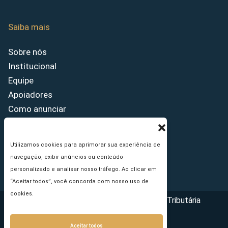
Saiba mais
Sobre nós
Institucional
Equipe
Apoiadores
Como anunciar
Fale conosco
Termos de uso
Utilizamos cookies para aprimorar sua experiência de
Política de privacidade
navegação, exibir anúncios ou conteúdo
Princípios Editoriais
personalizado e analisar nosso tráfego. Ao clicar em
“Aceitar todos”, você concorda com nosso uso de
cookies.
Copyright © 2026 - Portal da Reforma Tributária
Aceitar todos