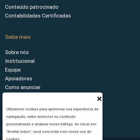
Conteúdo patrocinado
Contabilidades Certificadas
Saiba mais
Sobre nós
Institucional
Equipe
Apoiadores
Como anunciar
Fale conosco
Termos de uso
Utilizamos cookies para aprimorar sua experiência de
Política de privacidade
navegação, exibir anúncios ou conteúdo
Princípios Editoriais
personalizado e analisar nosso tráfego. Ao clicar em
“Aceitar todos”, você concorda com nosso uso de
cookies.