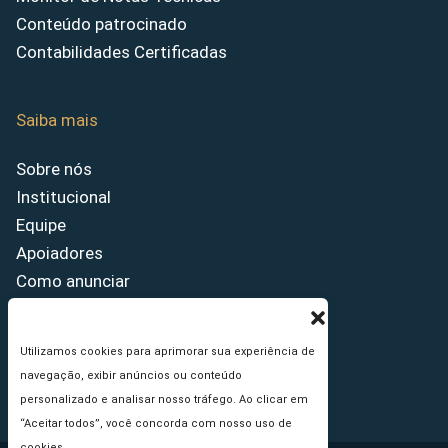
Conteúdo patrocinado
Contabilidades Certificadas
Saiba mais
Sobre nós
Institucional
Equipe
Apoiadores
Como anunciar
Fale conosco
Termos de uso
Utilizamos cookies para aprimorar sua experiência de
Política de privacidade
navegação, exibir anúncios ou conteúdo
Princípios Editoriais
personalizado e analisar nosso tráfego. Ao clicar em
“Aceitar todos”, você concorda com nosso uso de
cookies.