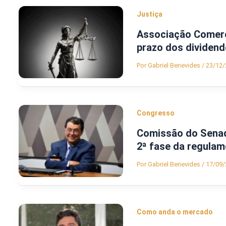
Justiça
Associação Comerci
prazo dos dividend
Por
Gabriel Benevides
/
23/12/
Congresso
Comissão do Senad
2ª fase da regulam
Por
Gabriel Benevides
/
17/09/
Como anda o mercado