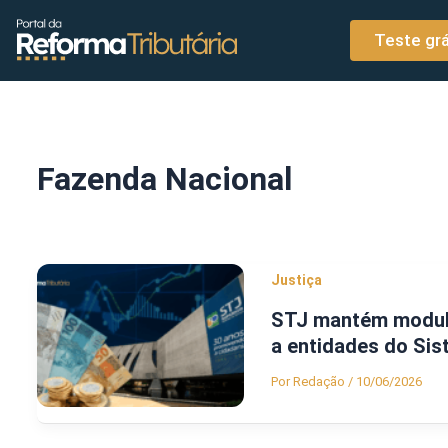
o
Ir para o conteúdo
conteúdo
Teste grá
Fazenda Nacional
Justiça
STJ mantém modula
a entidades do Sis
Por
Redação
/
10/06/2026