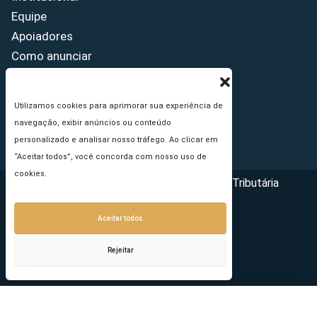
Equipe
Apoiadores
Como anunciar
Fale conosco
Termos de uso
Utilizamos cookies para aprimorar sua experiência de
Política de privacidade
navegação, exibir anúncios ou conteúdo
Princípios Editoriais
personalizado e analisar nosso tráfego. Ao clicar em
“Aceitar todos”, você concorda com nosso uso de
cookies.
Copyright © 2026 - Portal da Reforma Tributária
Aceitar todos
Rejeitar
Seu e-mail