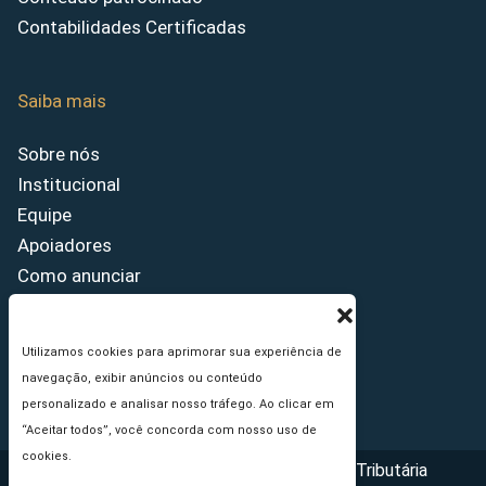
Contabilidades Certificadas
Saiba mais
Sobre nós
Institucional
Equipe
Apoiadores
Como anunciar
Fale conosco
Termos de uso
Utilizamos cookies para aprimorar sua experiência de
Política de privacidade
navegação, exibir anúncios ou conteúdo
Princípios Editoriais
personalizado e analisar nosso tráfego. Ao clicar em
“Aceitar todos”, você concorda com nosso uso de
cookies.
Copyright © 2026 - Portal da Reforma Tributária