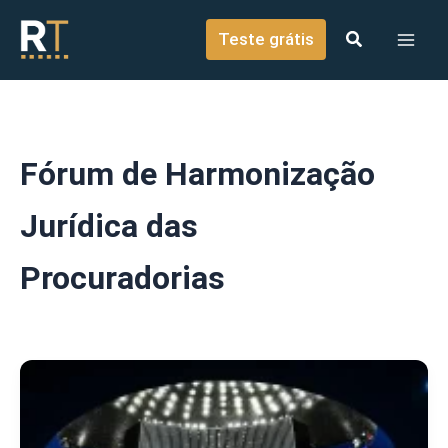
o
Ir para o conteúdo
conteúdo
Teste grátis
Fórum de Harmonização
Jurídica das
Procuradorias