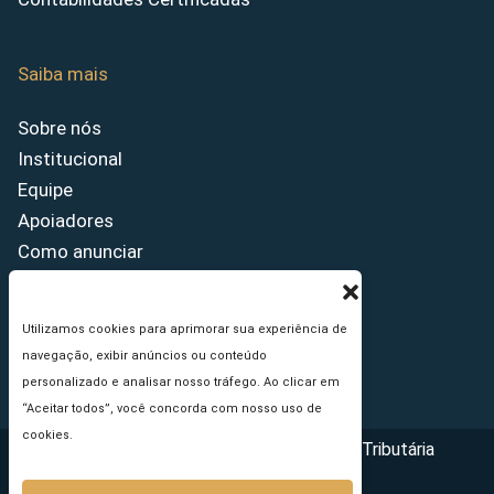
Saiba mais
Sobre nós
Institucional
Equipe
Apoiadores
Como anunciar
Fale conosco
Termos de uso
Utilizamos cookies para aprimorar sua experiência de
Política de privacidade
navegação, exibir anúncios ou conteúdo
Princípios Editoriais
personalizado e analisar nosso tráfego. Ao clicar em
“Aceitar todos”, você concorda com nosso uso de
cookies.
Copyright © 2026 - Portal da Reforma Tributária