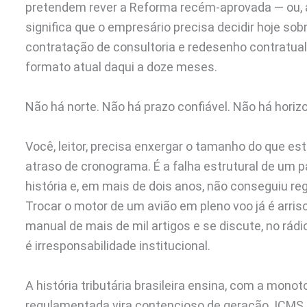
pretendem rever a Reforma recém-aprovada — ou, 
significa que o empresário precisa decidir hoje s
contratação de consultoria e redesenho contratua
formato atual daqui a doze meses.
Não há norte. Não há prazo confiável. Não há horizo
Você, leitor, precisa enxergar o tamanho do que es
atraso de cronograma. É a falha estrutural de um p
história e, em mais de dois anos, não conseguiu 
Trocar o motor de um avião em pleno voo já é arri
manual de mais de mil artigos e se discute, no rádi
é irresponsabilidade institucional.
A história tributária brasileira ensina, com a mono
regulamentada vira contencioso de geração. ICMS g