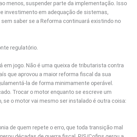
ao menos, suspender parte da implementação. Isso
obre investimento em adequação de sistemas,
l sem saber se a Reforma continuará existindo no
nte regulatório.
tá em jogo. Não é uma queixa de tributarista contra
aís que aprovou a maior reforma fiscal da sua
regulamentá-la de forma minimamente operável.
scado. Trocar o motor enquanto se escreve um
o, se o motor vai mesmo ser instalado é outra coisa:
tonia de quem repete o erro, que toda transição mal
erou décadas de guerra fiscal. PIS/Cofins gerou a