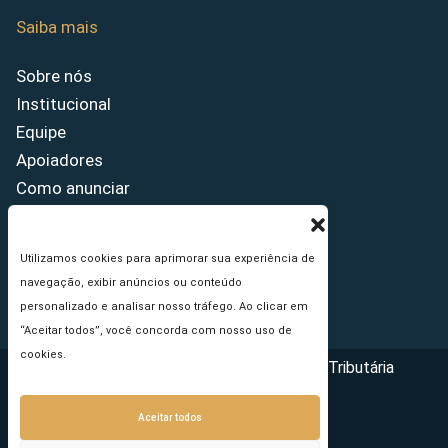
Saiba mais
Sobre nós
Institucional
Equipe
Apoiadores
Como anunciar
Fale conosco
Termos de uso
Utilizamos cookies para aprimorar sua experiência de
Política de privacidade
navegação, exibir anúncios ou conteúdo
Princípios Editoriais
personalizado e analisar nosso tráfego. Ao clicar em
“Aceitar todos”, você concorda com nosso uso de
cookies.
Copyright © 2026 - Portal da Reforma Tributária
Aceitar todos