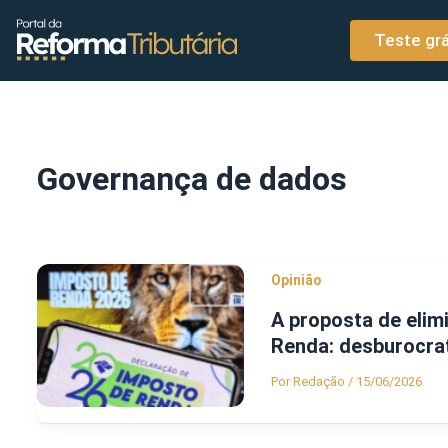
o
Ir para o conteúdo
conteúdo
Teste grá
Governança de dados
Opinião
A proposta de elim
Renda: desburocra
Por
Redação
/
15/06/2026