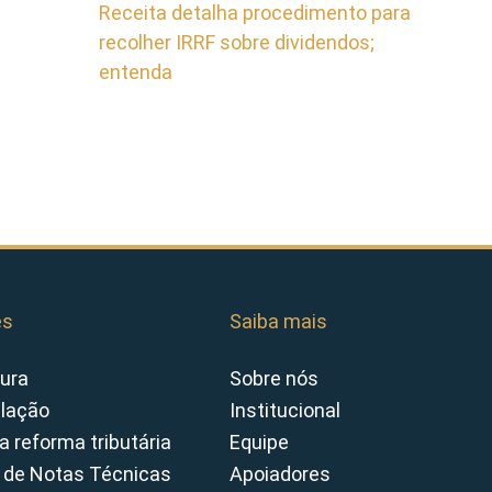
Receita detalha procedimento para
recolher IRRF sobre dividendos;
entenda
es
Saiba mais
ura
Sobre nós
slação
Institucional
a reforma tributária
Equipe
 de Notas Técnicas
Apoiadores