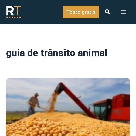
o
Ir para o conteúdo
conteúdo
Teste grátis
guia de trânsito animal