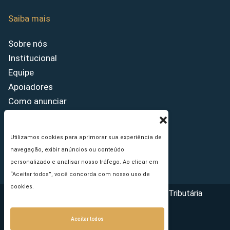
Saiba mais
Sobre nós
Institucional
Equipe
Apoiadores
Como anunciar
Fale conosco
Termos de uso
Utilizamos cookies para aprimorar sua experiência de
Política de privacidade
navegação, exibir anúncios ou conteúdo
Princípios Editoriais
personalizado e analisar nosso tráfego. Ao clicar em
“Aceitar todos”, você concorda com nosso uso de
cookies.
Copyright © 2026 - Portal da Reforma Tributária
Aceitar todos