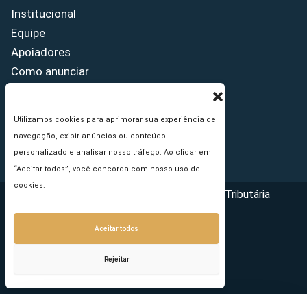
Institucional
Equipe
Apoiadores
Como anunciar
Fale conosco
Termos de uso
Utilizamos cookies para aprimorar sua experiência de
Política de privacidade
navegação, exibir anúncios ou conteúdo
Princípios Editoriais
personalizado e analisar nosso tráfego. Ao clicar em
“Aceitar todos”, você concorda com nosso uso de
cookies.
Copyright © 2026 - Portal da Reforma Tributária
Aceitar todos
Rejeitar
Seu e-mail