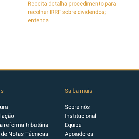
Receita detalha procedimento para
recolher IRRF sobre dividendos;
entenda
es
Saiba mais
ura
Sobre nós
slação
Institucional
a reforma tributária
Equipe
 de Notas Técnicas
Apoiadores