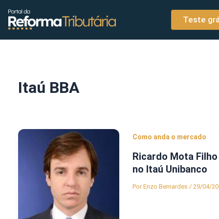
o
Ir para o conteúdo
conteúdo
Teste grá
Itaú BBA
Como anda o mercado
Ricardo Mota Filho 
no Itaú Unibanco
Por
Enzo Bernardes
/
29/04/20