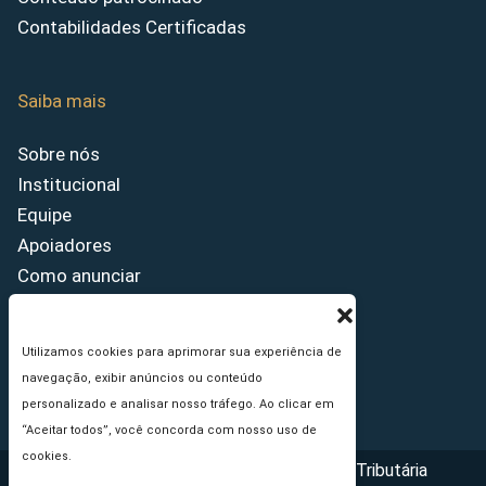
Contabilidades Certificadas
Saiba mais
Sobre nós
Institucional
Equipe
Apoiadores
Como anunciar
Fale conosco
Termos de uso
Utilizamos cookies para aprimorar sua experiência de
Política de privacidade
navegação, exibir anúncios ou conteúdo
Princípios Editoriais
personalizado e analisar nosso tráfego. Ao clicar em
“Aceitar todos”, você concorda com nosso uso de
cookies.
Copyright © 2026 - Portal da Reforma Tributária