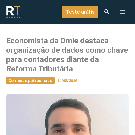
o
Ir para o conteúdo
conteúdo
Teste grátis
Economista da Omie destaca
organização de dados como chave
para contadores diante da
Reforma Tributária
Conteúdo patrocinado
14/05/2026