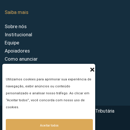
Saiba mais
Sobre nós
Institucional
Equipe
Apoiadores
Como anunciar
Fale conosco
Termos de uso
Utilizamos cookies para aprimorar sua experiência de
Política de privacidade
navegação, exibir anúncios ou conteúdo
Princípios Editoriais
personalizado e analisar nosso tráfego. Ao clicar em
“Aceitar todos”, você concorda com nosso uso de
cookies.
Copyright © 2026 - Portal da Reforma Tributária
Aceitar todos