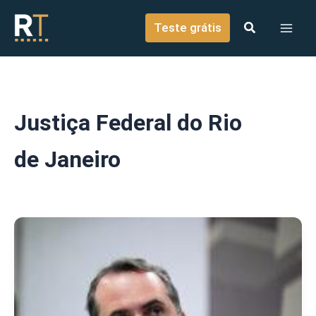
o
Ir para o conteúdo
conteúdo
Teste grátis
Justiça Federal do Rio
de Janeiro